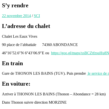
S’y rendre
22 novembre 2014
/
SCI
L’adresse du chalet
Chalet Les Eaux Vives
90 place de l’abbatiale 74360 ABONDANCE
46°16’52.6″N 6°43’06.9″E ou
https://goo.gl/maps/xsBCZtfzsuHu
En train
Gare de THONON LES BAINS (TGV). Puis prendre
le service de 
En voiture:
Arriver à THONON LES BAINS (Thonon – Abondance = 28 km)
Dans Thonon suivre direction MORZINE