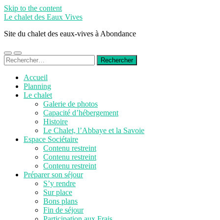
Skip to the content
Le chalet des Eaux Vives
Site du chalet des eaux-vives à Abondance
Toggle
Toggle
Rechercher :
mobile
search
menu
field
Accueil
Planning
Le chalet
Galerie de photos
Capacité d’hébergement
Histoire
Le Chalet, l’Abbaye et la Savoie
Espace Sociétaire
Contenu restreint
Contenu restreint
Contenu restreint
Préparer son séjour
S’y rendre
Sur place
Bons plans
Fin de séjour
Participation aux Frais