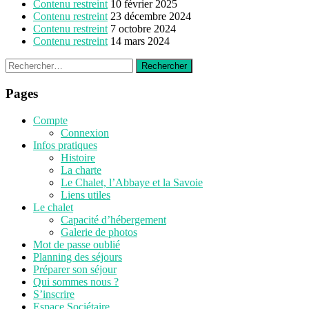
Contenu restreint
10 février 2025
Contenu restreint
23 décembre 2024
Contenu restreint
7 octobre 2024
Contenu restreint
14 mars 2024
Rechercher :
Pages
Compte
Connexion
Infos pratiques
Histoire
La charte
Le Chalet, l’Abbaye et la Savoie
Liens utiles
Le chalet
Capacité d’hébergement
Galerie de photos
Mot de passe oublié
Planning des séjours
Préparer son séjour
Qui sommes nous ?
S’inscrire
Espace Sociétaire