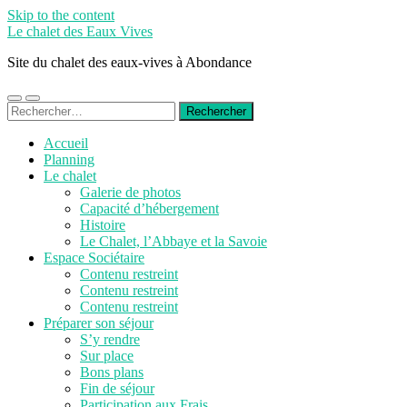
Skip to the content
Le chalet des Eaux Vives
Site du chalet des eaux-vives à Abondance
Toggle
Toggle
Rechercher :
mobile
search
menu
field
Accueil
Planning
Le chalet
Galerie de photos
Capacité d’hébergement
Histoire
Le Chalet, l’Abbaye et la Savoie
Espace Sociétaire
Contenu restreint
Contenu restreint
Contenu restreint
Préparer son séjour
S’y rendre
Sur place
Bons plans
Fin de séjour
Participation aux Frais