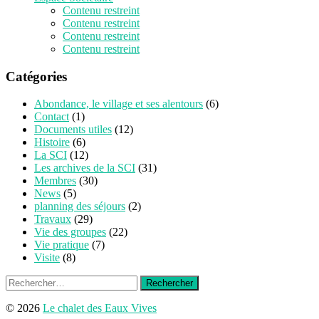
Contenu restreint
Contenu restreint
Contenu restreint
Contenu restreint
Catégories
Abondance, le village et ses alentours
(6)
Contact
(1)
Documents utiles
(12)
Histoire
(6)
La SCI
(12)
Les archives de la SCI
(31)
Membres
(30)
News
(5)
planning des séjours
(2)
Travaux
(29)
Vie des groupes
(22)
Vie pratique
(7)
Visite
(8)
Rechercher :
© 2026
Le chalet des Eaux Vives